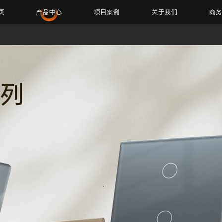
页
产品中心
项目案例
关于我们
商
暖通环境
智能单品
NX系列全家福
盈趣智能屏pro(嵌墙版)
盈趣智能屏P