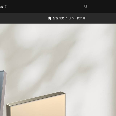
务合作
智能开关
/
琉森二代系列
ro
盈趣智能灵动环
桌面支架