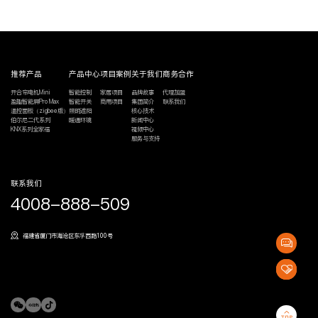
推荐产品
产品中心
项目案例
关于我们
商务合作
开合帘电机Mini
智能控制
家居项目
品牌故事
代理加盟
盈趣智能屏Pro Max
智能开关
商用项目
集团简介
联系我们
温控面板（zigbee版）
照明遮阳
核心技术
伯尔尼二代系列
暖通环境
新闻中心
KNX系列全家福
视频中心
服务与支持
联系我们
4008-888-509
福建省厦门市海沧区东孚西路100号
代
理
加