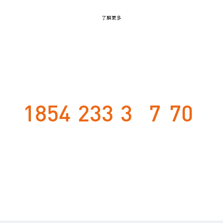
了解更多
厚积薄发 领势全屋智能
共享盈趣科技集团全球优势资源
1854
233
3
7
70
项
项
大
个
家
发明专利
发明授权
全球智造基地
研发中心
公司
了解集团